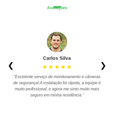
Avaliações
Carlos Silva
❮
❯
star
star
star
star
star
"Excelente serviço de monitoramento e câmeras
de segurança! A instalação foi rápida, a equipe é
muito profissional, e agora me sinto muito mais
seguro em minha residência."