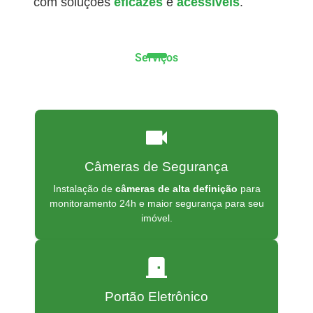
com soluções
eficazes
e
acessíveis
.
Serviços
videocam
Câmeras de Segurança
Instalação de
câmeras de alta definição
para
monitoramento 24h e maior segurança para seu
imóvel.
door_front
Portão Eletrônico